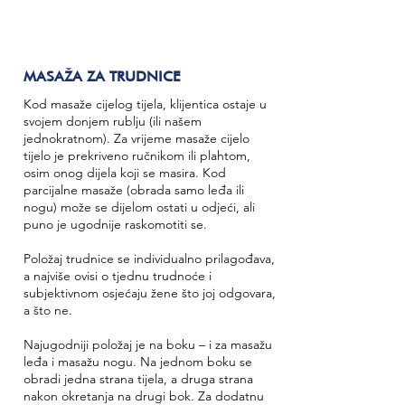
MASAŽA ZA TRUDNICE
Kod masaže cijelog tijela, klijentica ostaje u
svojem donjem rublju (ili našem
jednokratnom). Za vrijeme masaže cijelo
tijelo je prekriveno ručnikom ili plahtom,
osim onog dijela koji se masira. Kod
parcijalne masaže (obrada samo leđa ili
nogu) može se dijelom ostati u odjeći, ali
puno je ugodnije raskomotiti se.
Položaj trudnice se individualno prilagođava,
a najviše ovisi o tjednu trudnoće i
subjektivnom osjećaju žene što joj odgovara,
a što ne.
Najugodniji položaj je na boku – i za masažu
leđa i masažu nogu. Na jednom boku se
obradi jedna strana tijela, a druga strana
nakon okretanja na drugi bok. Za dodatnu