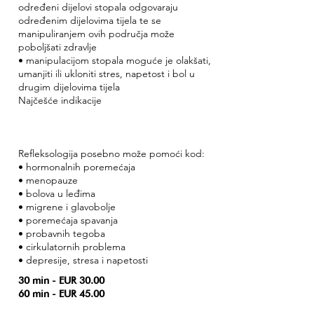
određeni dijelovi stopala odgovaraju
određenim dijelovima tijela te se
manipuliranjem ovih područja može
poboljšati zdravlje
• manipulacijom stopala moguće je olakšati,
umanjiti ili ukloniti stres, napetost i bol u
drugim dijelovima tijela
Najčešće indikacije
Refleksologija posebno može pomoći kod:
• hormonalnih poremećaja
• menopauze
• bolova u leđima
• migrene i glavobolje
• poremećaja spavanja
• probavnih tegoba
• cirkulatornih problema
• depresije, stresa i napetosti
30 min - EUR 30.00
60 min - EUR 45.00