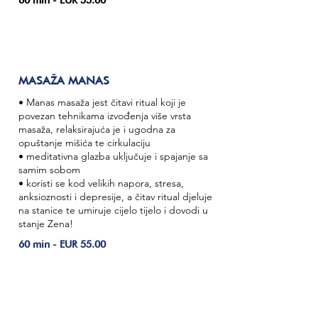
60 min - EUR 55.00
MASAŽA MANAS
• Manas masaža jest čitavi ritual koji je
povezan tehnikama izvođenja više vrsta
masaža, relaksirajuća je i ugodna za
opuštanje mišića te cirkulaciju
• meditativna glazba uključuje i spajanje sa
samim sobom
• koristi se kod velikih napora, stresa,
anksioznosti i depresije, a čitav ritual djeluje
na stanice te umiruje cijelo tijelo i dovodi u
stanje Zena!
60 min - EUR 55.00