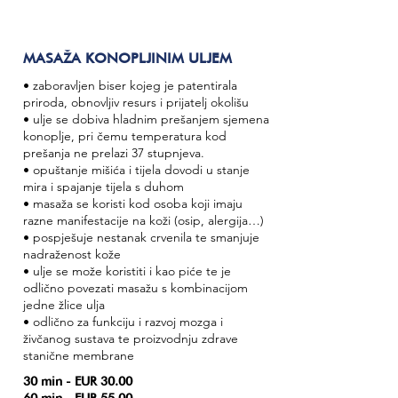
MASAŽA KONOPLJINIM ULJEM
• zaboravljen biser kojeg je patentirala
priroda, obnovljiv resurs i prijatelj okolišu
• ulje se dobiva hladnim prešanjem sjemena
konoplje, pri čemu temperatura kod
prešanja ne prelazi 37 stupnjeva.
• opuštanje mišića i tijela dovodi u stanje
mira i spajanje tijela s duhom
• masaža se koristi kod osoba koji imaju
razne manifestacije na koži (osip, alergija…)
• pospješuje nestanak crvenila te smanjuje
nadraženost kože
• ulje se može koristiti i kao piće te je
odlično povezati masažu s kombinacijom
jedne žlice ulja
• odlično za funkciju i razvoj mozga i
živčanog sustava te proizvodnju zdrave
stanične membrane
30 min - EUR 30.00