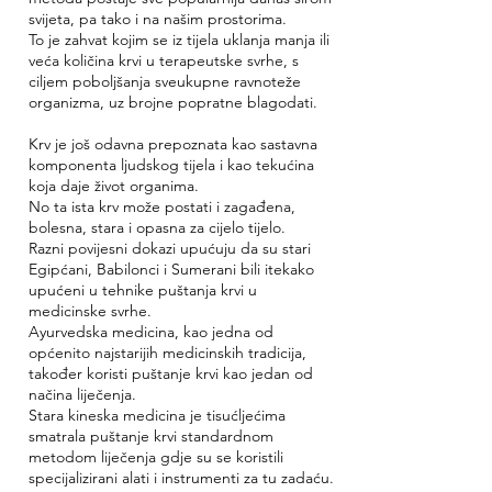
svijeta, pa tako i na našim prostorima.
To je zahvat kojim se iz tijela uklanja manja ili
veća količina krvi u terapeutske svrhe, s
ciljem poboljšanja sveukupne ravnoteže
organizma, uz brojne popratne blagodati.
Krv je još odavna prepoznata kao sastavna
komponenta ljudskog tijela i kao tekućina
koja daje život organima.
No ta ista krv može postati i zagađena,
bolesna, stara i opasna za cijelo tijelo.
Razni povijesni dokazi upućuju da su stari
Egipćani, Babilonci i Sumerani bili itekako
upućeni u tehnike puštanja krvi u
medicinske svrhe.
Ayurvedska medicina, kao jedna od
općenito najstarijih medicinskih tradicija,
također koristi puštanje krvi kao jedan od
načina liječenja.
Stara kineska medicina je tisućljećima
smatrala puštanje krvi standardnom
metodom liječenja gdje su se koristili
specijalizirani alati i instrumenti za tu zadaću.