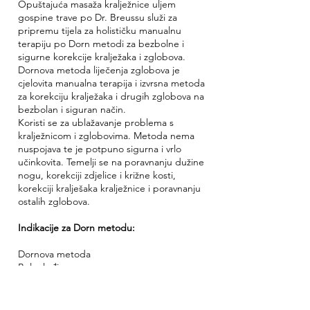
Opuštajuća masaža kralježnice uljem
gospine trave po Dr. Breussu služi za
pripremu tijela za holističku manualnu
terapiju po Dorn metodi za bezbolne i
sigurne korekcije kralježaka i zglobova.
Dornova metoda liječenja zglobova je
cjelovita manualna terapija i izvrsna metoda
za korekciju kralježaka i drugih zglobova na
bezbolan i siguran način.
Koristi se za ublažavanje problema s
kralježnicom i zglobovima. Metoda nema
nuspojava te je potpuno sigurna i vrlo
učinkovita. Temelji se na poravnanju dužine
nogu, korekciji zdjelice i križne kosti,
korekciji kralješaka kralježnice i poravnanju
ostalih zglobova.
Indikacije za Dorn metodu:
Dornova metoda
Bol u leđima
Problemi sa zglobovima (rame, lakat, prsti,
koljena, skočni zglob, kuk)
Išijas