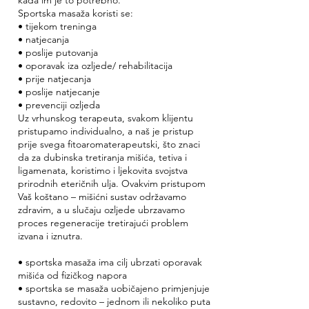
kada im je to potrebno.
Sportska masaža koristi se:
• tijekom treninga
• natjecanja
• poslije putovanja
• oporavak iza ozljede/ rehabilitacija
• prije natjecanja
• poslije natjecanje
• prevenciji ozljeda
Uz vrhunskog terapeuta, svakom klijentu
pristupamo individualno, a naš je pristup
prije svega fitoaromaterapeutski, što znaci
da za dubinska tretiranja mišića, tetiva i
ligamenata, koristimo i ljekovita svojstva
prirodnih eteričnih ulja. Ovakvim pristupom
Vaš koštano – mišićni sustav održavamo
zdravim, a u slučaju ozljede ubrzavamo
proces regeneracije tretirajući problem
izvana i iznutra.
• sportska masaža ima cilj ubrzati oporavak
mišića od fizičkog napora
• sportska se masaža uobičajeno primjenjuje
sustavno, redovito – jednom ili nekoliko puta