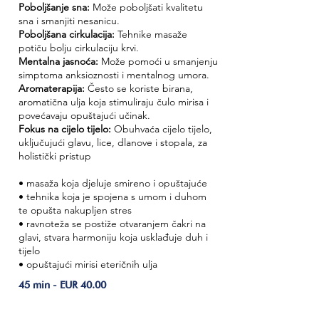
Poboljšanje sna:
Može poboljšati kvalitetu
sna i smanjiti nesanicu.
Poboljšana cirkulacija:
Tehnike masaže
potiču bolju cirkulaciju krvi.
Mentalna jasnoća:
Može pomoći u smanjenju
simptoma anksioznosti i mentalnog umora.
Aromaterapija:
Često se koriste birana,
aromatična ulja koja stimuliraju čulo mirisa i
povećavaju opuštajući učinak.
Fokus na cijelo tijelo:
Obuhvaća cijelo tijelo,
uključujući glavu, lice, dlanove i stopala, za
holistički pristup
• masaža koja djeluje smireno i opuštajuće
• tehnika koja je spojena s umom i duhom
te opušta nakupljen stres
• ravnoteža se postiže otvaranjem čakri na
glavi, stvara harmoniju koja usklađuje duh i
tijelo
• opuštajući mirisi eteričnih ulja
45 min - EUR 40.00