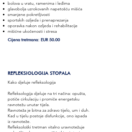
bolova u vratu, ramenima i leđima
glavobolja uzrokovanih napetošću mišića
smanjene pokretljivosti
sportskih ozljeda i prenaprezanja
oporavka nakon ozljeda i rehabilitacije
mišićne ukočenosti i stresa
Cijena tretmana: EUR 50.00
REFLEKSIOLOGIJA STOPALA
Kako djeluje refleksologija
​Refleksologija djeluje na tri načina: opušta,
potiče cirkulaciju i promiče energetsku
ravnotežu unutar tijela.
Ravnoteža je bitna za zdravo tijelo, um i duh.
Kad u tijelu postoje disfunkcije, ono ispada
iz ravnoteže.
Refleksološki tretman vitalno uravnotežuje