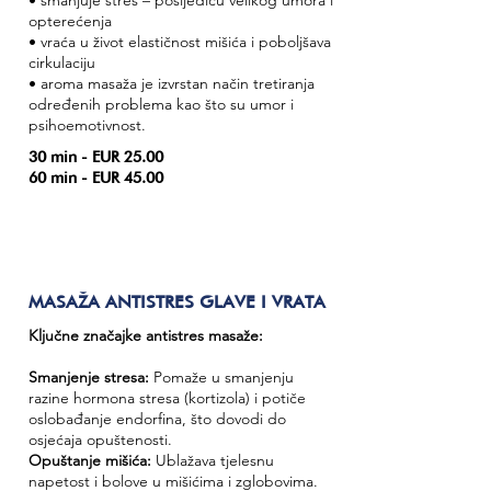
• smanjuje stres – posljedicu velikog umora i
opterećenja
• vraća u život elastičnost mišića i poboljšava
cirkulaciju
• aroma masaža je izvrstan način tretiranja
određenih problema kao što su umor i
psihoemotivnost.
30 min - EUR 25.00
60 min - EUR 45.00
MASAŽA ANTISTRES GLAVE I VRATA
Ključne značajke antistres masaže:
Smanjenje stresa:
Pomaže u smanjenju
razine hormona stresa (kortizola) i potiče
oslobađanje endorfina, što dovodi do
osjećaja opuštenosti.
Opuštanje mišića:
Ublažava tjelesnu
napetost i bolove u mišićima i zglobovima.