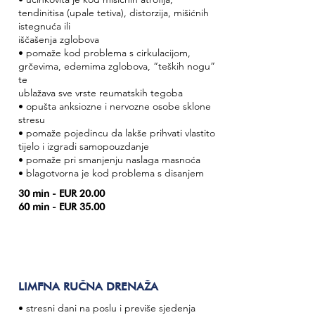
tendinitisa (upale tetiva), distorzija, mišićnih
istegnuća ili
iščašenja zglobova
• pomaže kod problema s cirkulacijom,
grčevima, edemima zglobova, “teških nogu”
te
ublažava sve vrste reumatskih tegoba
• opušta anksiozne i nervozne osobe sklone
stresu
• pomaže pojedincu da lakše prihvati vlastito
tijelo i izgradi samopouzdanje
• pomaže pri smanjenju naslaga masnoća
• blagotvorna je kod problema s disanjem
30 min - EUR 20.00
60 min - EUR 35.00
LIMFNA RUČNA DRENAŽA
• stresni dani na poslu i previše sjedenja