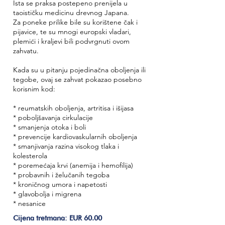
Ista se praksa postepeno prenijela u
taoističku medicinu drevnog Japana.
Za poneke prilike bile su korištene čak i
pijavice, te su mnogi europski vladari,
plemići i kraljevi bili podvrgnuti ovom
zahvatu.
Kada su u pitanju pojedinačna oboljenja ili
tegobe, ovaj se zahvat pokazao posebno
korisnim kod:
* reumatskih oboljenja, artritisa i išijasa
* poboljšavanja cirkulacije
* smanjenja otoka i boli
* prevencije kardiovaskularnih oboljenja
* smanjivanja razina visokog tlaka i
kolesterola
* poremećaja krvi (anemija i hemofilija)
* probavnih i želučanih tegoba
* kroničnog umora i napetosti
* glavobolja i migrena
* nesanice
Cijena tretmana: EUR 60.00