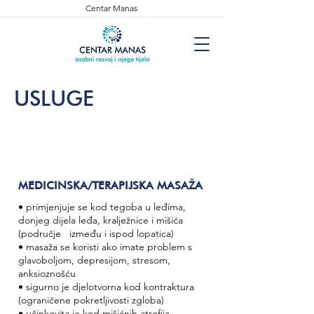
Centar Manas
USLUGE
MEDICINSKA/TERAPIJSKA MASAŽA
• primjenjuje se kod tegoba u leđima,
donjeg dijela leđa, kralježnice i mišića
(područje između i ispod lopatica)
• masaža se koristi ako imate problem s
glavoboljom, depresijom, stresom,
anksioznošću
• sigurno je djelotvorna kod kontraktura
(ograničene pokretljivosti zgloba)
• učinkovita je kod mišićnih atrofija,