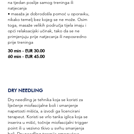
na tjedan poslije samog treninga ili
natjecanja
• masaža je dobrodošla pomoć u oporavku,
nikako temelj bez kojeg se ne može. Osim
toga, masaže velikih područja tijela imaju i
opći relaksacijski učinak, tako da se ne
primjenjuju prije natjecanja ili neposredno
prije treninga
30 min - EUR 30.00
60 min - EUR 45.00
DRY NEEDLING
Dry needling je tehnika koja se koristi za
liječenje miofascijalne boli i smanjenje
napetosti mišića, a izvodi ga licencirani
terapeut. Koristi se vrlo tanka iglica koja se
inserira u mišić, točnije miofascijalni trigger
point ili u vezivno tkivo u svrhu smanjenja
boli. Dry needling terapija omogućava