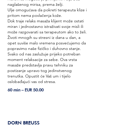
naglašenog mirisa, prema želji.
Ulje omogućava da pokreti terapeuta klize i
pritom nema povlačenja kože.
Dok traje relaks masaža klijent može ostati
miran i jednostavno istraživati svoje misli ili
može razgovarati sa terapeutom ako to želi.
Životi mnogih su stresni iz dana u dan, a
opet suviše malo vremena posvećujemo da
popravimo naše fizičko i duhovno stanje.
Svako od nas zaslužuje prijeko potreban
moment relaksacije za sebe. Ova vrsta
masaže predstavlja pravu tehniku za
postizanje upravo tog jedinstvenog
trenutka. Opustit će Vaš um i tijelo
oslobađajući vas od stresa.
60 min – EUR 50.00
DORN BREUSS