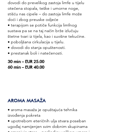
dovodi do prevelikog zastoja limfe u tijelu
otečena stopala, teške i umorne noge,
stišću nas cipele – do zastoja limfe može
doći i zbog preuske odjeće
• terapijom se potiče funkcija limfnog
sustava pa se na taj način brže izlučuju
štetne tvari iz tijela, kao i suvišne tekućine.
• poboljšana cirkulacija u tijelu.
• dovodi do stanja opuštenosti.
• prestanak boli i natečenosti.
30 min – EUR 25.00
60 min – EUR 40.00
AROMA MASAŽA
• aroma masaža je opuštajuća tehnika
izvođenja pokreta
• upotrebom eteričnih ulja stvara poseban
ugođaj namijenjen svim dobnim skupinama