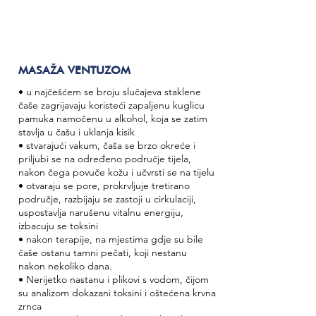
MASAŽA VENTUZOM
• u najčešćem se broju slučajeva staklene
čaše zagrijavaju koristeći zapaljenu kuglicu
pamuka namočenu u alkohol, koja se zatim
stavlja u čašu i uklanja kisik
• stvarajući vakum, čaša se brzo okreće i
priljubi se na određeno područje tijela,
nakon čega povuče kožu i učvrsti se na tijelu
• otvaraju se pore, prokrvljuje tretirano
područje, razbijaju se zastoji u cirkulaciji,
uspostavlja narušenu vitalnu energiju,
izbacuju se toksini
• nakon terapije, na mjestima gdje su bile
čaše ostanu tamni pečati, koji nestanu
nakon nekoliko dana.
• Nerijetko nastanu i plikovi s vodom, čijom
su analizom dokazani toksini i oštećena krvna
zrnca