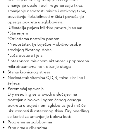
smanjenje upale i boli, regeneraciju tkiva,
smanjenje napetosti mišića i vezivnog tkiva,
povećanje fleksibilnosti mišića i povećanje
opsega pokreta u zglobovima.
Učestalija pojava MTrPsa povezuje se sa:
*Starenjem
*Ozljedama nastalim padom
*Nedostatak tjelovježbe – obično osobe
srednjeg životnog doba
*Loša postura tijela
*Intezivnom mišićnom aktivnošću popraćena
mikrotraumama npr. dizanje utega
Stanja kroničnog stresa
Nedostatak vitamina C,D,B, folne kiseline i
željeza
Poremećaj spavanja
Dry needling se provodi u slučajevima
postojanja bolova i ograničenog opsega
pokreta u pojedinom zglobu uslijed mišiće
ukrućenosti ili oštećenog tkiva. Dry needling
se koristi za umanjenje bolova kod:
Problema sa zglobovima
Problema s diskovima