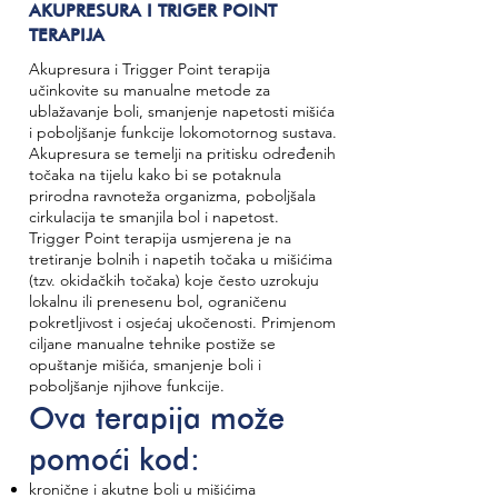
AKUPRESURA I TRIGER POINT
TERAPIJA
Akupresura i Trigger Point terapija
učinkovite su manualne metode za
ublažavanje boli, smanjenje napetosti mišića
i poboljšanje funkcije lokomotornog sustava.
Akupresura se temelji na pritisku određenih
točaka na tijelu kako bi se potaknula
prirodna ravnoteža organizma, poboljšala
cirkulacija te smanjila bol i napetost.
Trigger Point terapija usmjerena je na
tretiranje bolnih i napetih točaka u mišićima
(tzv. okidačkih točaka) koje često uzrokuju
lokalnu ili prenesenu bol, ograničenu
pokretljivost i osjećaj ukočenosti. Primjenom
ciljane manualne tehnike postiže se
opuštanje mišića, smanjenje boli i
poboljšanje njihove funkcije.
Ova terapija može
pomoći kod:
kronične i akutne boli u mišićima