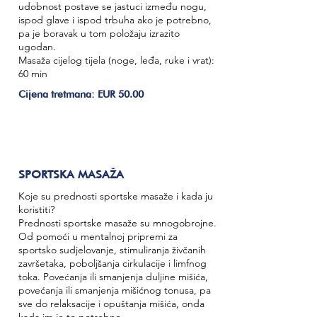
udobnost postave se jastuci između nogu,
ispod glave i ispod trbuha ako je potrebno,
pa je boravak u tom položaju izrazito
ugodan.
Masaža cijelog tijela (noge, leđa, ruke i vrat):
60 min
Cijena tretmana: EUR 50.00
SPORTSKA MASAŽA
Koje su prednosti sportske masaže i kada ju
koristiti?
Prednosti sportske masaže su mnogobrojne.
Od pomoći u mentalnoj pripremi za
sportsko sudjelovanje, stimuliranja živčanih
završetaka, poboljšanja cirkulacije i limfnog
toka. Povećanja ili smanjenja duljine mišića,
povećanja ili smanjenja mišićnog tonusa, pa
sve do relaksacije i opuštanja mišića, onda