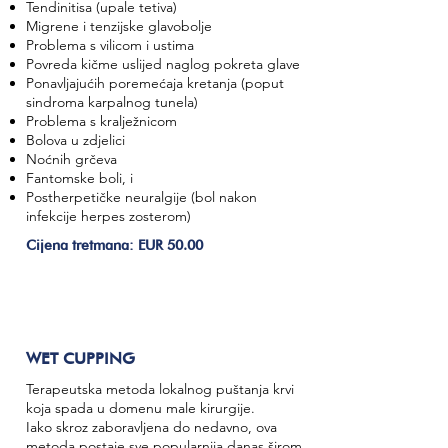
Tendinitisa (upale tetiva)
Migrene i tenzijske glavobolje
Problema s vilicom i ustima
Povreda kičme uslijed naglog pokreta glave
Ponavljajućih poremećaja kretanja (poput
sindroma karpalnog tunela)
Problema s kralježnicom
Bolova u zdjelici
Noćnih grčeva
Fantomske boli, i
Postherpetičke neuralgije (bol nakon
infekcije herpes zosterom)
Cijena tretmana: EUR 50.00
WET CUPPING
Terapeutska metoda lokalnog puštanja krvi
koja spada u domenu male kirurgije.
Iako skroz zaboravljena do nedavno, ova
metoda postaje sve popularnija danas širom