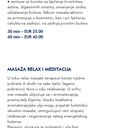
• ventuze se koriste za liječenje bronhitisa,
astme, digestivnih smetnji, smanjenje otoka,
ublažavanje bolova. Vakum masaža aktivno
se primenjuje u kozmetici, kao i pri liječenju
celulita na zadnjici, na zadnjoj površini butina
30 min – EUR 25.00
60 min – EUR 45.00
MASAŽA RELAX I MEDITACIJA
U toku relax masaže terapeut koristi nježne
pokrete ili dodir na vaše tijelo, lagano
pokrećući tkiva u cilju relaksacije. U svrhu
ove masaže uključuje se i aromaterapija,
prema želji klijenta. Visoko kvalitetna
aromaterapijska ulja mogu pojačati holističko
iskustvo masaže, omogučujući veći stupanj
relaksacije i regeneracije vašeg energetskog
balansa.
Naravno, moguće je primjeniti i ulja bez