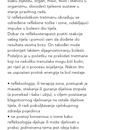
svaku žlijezdu, organ, mišić, tkivo i stanicu u
organizmu, dovodeći tjelesne sustave u
stanje pravilnog rada.
U refleksološkom tretmanu obrađuju se
određene refleksne točke i zone, odašiljajući
impulse u bolesni dio tijela.
Dobar će refleksoterapeut pratiti reakcije
vašeg tijela i pomoći vam da dođete do
rezultata veoma brzo. On također može
pridonijeti lakšem dijagnosticiranju bolesti.
Poželjno je u početku ne prekidati tretmane
koji na nekoliko trenutaka mogu biti bolni,
jer riječ je o procesu iscjeljenja. Nakon što
se uspostavi protok energija ta bol nestaje.
• refleksologija, ili terapija zona, postupak je
masaže, stiskanja ili guranja dijelova stopala
(a ponekad i šaka i ušiju), s ciljem postizanja
blagotvornog djelovanja na ostale dijelove
tijela, ili radi poboljšavanja cjelokupnog
zdravlja pojedinca
• ne postoji konsenzus o tome kako
refleksologija djeluje ili može djelovati u
praksi; jedinstvena tema jest ideja kako