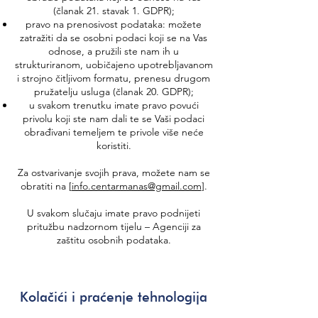
(članak 21. stavak 1. GDPR);
pravo na prenosivost podataka: možete
zatražiti da se osobni podaci koji se na Vas
odnose, a pružili ste nam ih u
strukturiranom, uobičajeno upotrebljavanom
i strojno čitljivom formatu, prenesu drugom
pružatelju usluga (članak 20. GDPR);
u svakom trenutku imate pravo povući
privolu koji ste nam dali te se Vaši podaci
obrađivani temeljem te privole više neće
koristiti.
Za ostvarivanje svojih prava, možete nam se
obratiti na [
info.centarmanas@gmail.com
].
U svakom slučaju imate pravo podnijeti
pritužbu nadzornom tijelu – Agenciji za
zaštitu osobnih podataka.
Kolačići i praćenje tehnologija