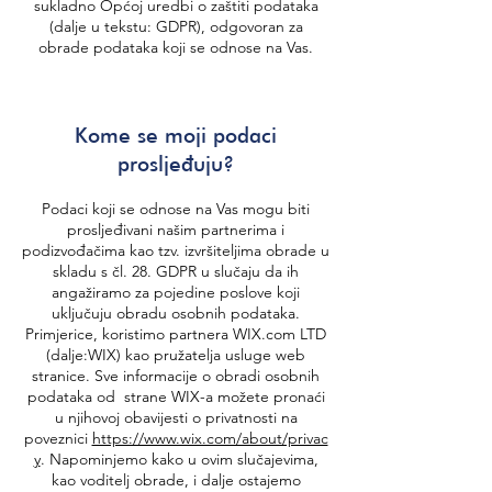
sukladno Općoj uredbi o zaštiti podataka
(dalje u tekstu: GDPR), odgovoran za
obrade podataka koji se odnose na Vas.
Kome se moji podaci
prosljeđuju?
Podaci koji se odnose na Vas mogu biti
prosljeđivani našim partnerima i
podizvođačima kao tzv. izvršiteljima obrade u
skladu s čl. 28. GDPR u slučaju da ih
angažiramo za pojedine poslove koji
uključuju obradu osobnih podataka.
Primjerice, koristimo partnera WIX.com LTD
(dalje:WIX) kao pružatelja usluge web
stranice. Sve informacije o obradi osobnih
podataka od strane WIX-a možete pronaći
u njihovoj obavijesti o privatnosti na
poveznici
https://www.wix.com/about/privac
y
. Napominjemo kako u ovim slučajevima,
kao voditelj obrade, i dalje ostajemo