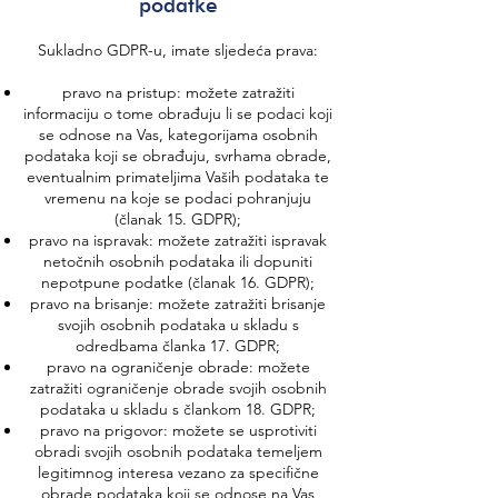
podatke
Sukladno GDPR-u, imate sljedeća prava:
pravo na pristup: možete zatražiti
informaciju o tome obrađuju li se podaci koji
se odnose na Vas, kategorijama osobnih
podataka koji se obrađuju, svrhama obrade,
eventualnim primateljima Vaših podataka te
vremenu na koje se podaci pohranjuju
(članak 15. GDPR);
pravo na ispravak: možete zatražiti ispravak
netočnih osobnih podataka ili dopuniti
nepotpune podatke (članak 16. GDPR);
pravo na brisanje: možete zatražiti brisanje
svojih osobnih podataka u skladu s
odredbama članka 17. GDPR;
pravo na ograničenje obrade: možete
zatražiti ograničenje obrade svojih osobnih
podataka u skladu s člankom 18. GDPR;
pravo na prigovor: možete se usprotiviti
obradi svojih osobnih podataka temeljem
legitimnog interesa vezano za specifične
obrade podataka koji se odnose na Vas